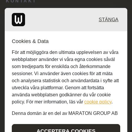
KONTAKT
Redaktionen: desk@maratongroup.com
STÄNGA
Kunder/Annonsering: se.sales@maratongroup.com
Cookies & Data
Jobba hos oss: work@maratongroup.com
För att möjliggöra den ultimata upplevelsen av våra
webbplatser använder vi våra egna cookies såväl
som tredjeparts för enskilda och återkommande
sessioner. Vi använder även cookies för att mäta
och analysera statistisk och användardata i syfte att
utveckla våra plattformar. Genom att fortsätta
använda webbplatsen godkänner du vår cookie
policy. För mer information, läs vår
cookie policy
.
Denna domän är en del av MARATON GROUP AB
© MARATON GROUP AB 2019-2022
ACCEPTERA COOKIES