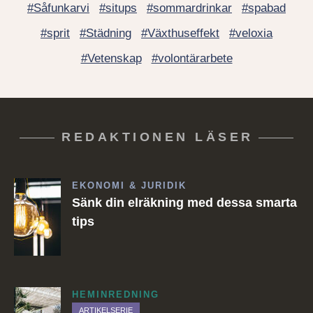
#Såfunkarvi
#situps
#sommardrinkar
#spabad
#sprit
#Städning
#Växthuseffekt
#veloxia
#Vetenskap
#volontärarbete
REDAKTIONEN LÄSER
EKONOMI & JURIDIK
Sänk din elräkning med dessa smarta
tips
HEMINREDNING
ARTIKELSERIE