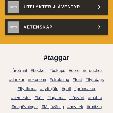
UTFLYKTER & ÄVENTYR
VETENSKAP
#taggar
#åretrunt
#böcker
#boktips
#core
#crunches
#drinkar
#ekonomi
#elrakning
#fest
#flyttdags
#flyttfirma
#flytthjälp
#grill
#grönsaker
#hemester
#kött
#laga mat
#läsvärt
#måbra
#magövningar
#Miljövänlig
#novitek
#rodizio