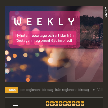
ANNONS
ng om regionens företag, från regionens företag.
Välkommen till Sun