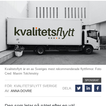
Kvalitetsflytt är en av Sveriges mest rekommenderade flyttfirmor. Foto
Cred: Maxim Tolchinskiy
SPONSRAT
FÖR:
KVALITETSFLYTT SVERIGE
DELA:
AV:
ANNA DOVRE
Den som letar på nätet efter en väl