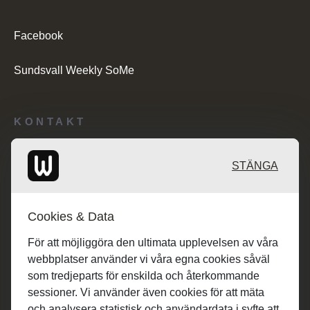
Facebook
Sundsvall Weekly SoMe
KONTAKT
Redaktionen: desk@maratongroup.com
STÄNGA
Kunder/Annonsering: se.sales@maratongroup.com
Cookies & Data
Jobba hos oss: work@maratongroup.com
För att möjliggöra den ultimata upplevelsen av våra
webbplatser använder vi våra egna cookies såväl
som tredjeparts för enskilda och återkommande
sessioner. Vi använder även cookies för att mäta
och analysera statistisk och användardata i syfte att