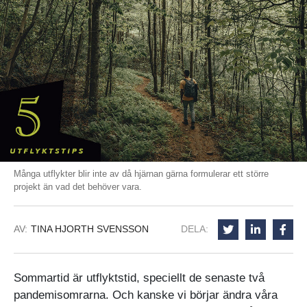
Många utflykter blir inte av då hjärnan gärna formulerar ett större
projekt än vad det behöver vara.
AV:
TINA HJORTH SVENSSON
DELA:
Sommartid är utflyktstid, speciellt de senaste två
pandemisomrarna. Och kanske vi börjar ändra våra