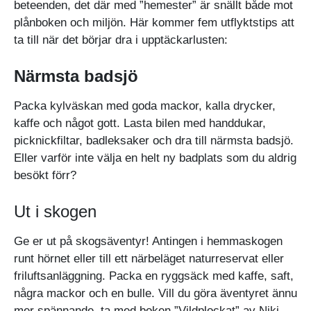
beteenden, det där med ”hemester” är snällt både mot
plånboken och miljön. Här kommer fem utflyktstips att
ta till när det börjar dra i upptäckarlusten:
Närmsta badsjö
Packa kylväskan med goda mackor, kalla drycker,
kaffe och något gott. Lasta bilen med handdukar,
picknickfiltar, badleksaker och dra till närmsta badsjö.
Eller varför inte välja en helt ny badplats som du aldrig
besökt förr?
Ut i skogen
Ge er ut på skogsäventyr! Antingen i hemmaskogen
runt hörnet eller till ett närbeläget naturreservat eller
friluftsanläggning. Packa en ryggsäck med kaffe, saft,
några mackor och en bulle. Vill du göra äventyret ännu
mer spännande, ta med boken ”Vildplockat” av Niki