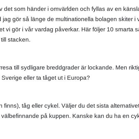
s av det som händer i omvärlden och fyllas av en känsl
d jag gör så länge de multinationella bolagen skiter i
det vi gör i vår vardag påverkar. Här följer 10 smarta s
ill stacken.
erresa till sydligare breddgrader är lockande. Men rikti
a Sverige eller ta tåget ut i Europa?
en finns), tåg eller cykel. Väljer du det sista alternative
itt välbefinnande på kuppen. Kanske kan du ha en cy