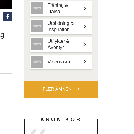
Träning &
Hälsa
Utbildning &
Inspiration
ag
Utflykter &
Äventyr
Vetenskap
FLER ÄMNEN
KRÖNIKOR