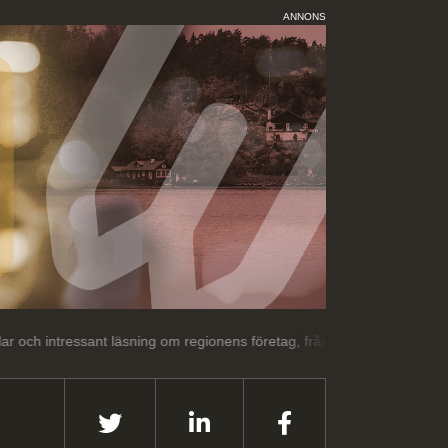
ANNONS
nt läsning om regionens företag, från regionens företag.
Välkommen 