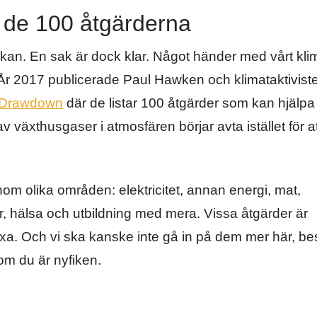
 de 100 åtgärderna
kan. En sak är dock klar. Något händer med vårt kli
År 2017 publicerade Paul Hawken och klimataktivist
t Drawdown
där de listar 100 åtgärder som kan hjälpa
 växthusgaser i atmosfären börjar avta istället för at
om olika områden: elektricitet, annan energi, mat,
er, hälsa och utbildning med mera. Vissa åtgärder är
exa. Och vi ska kanske inte gå in på dem mer här, b
 om du är nyfiken.