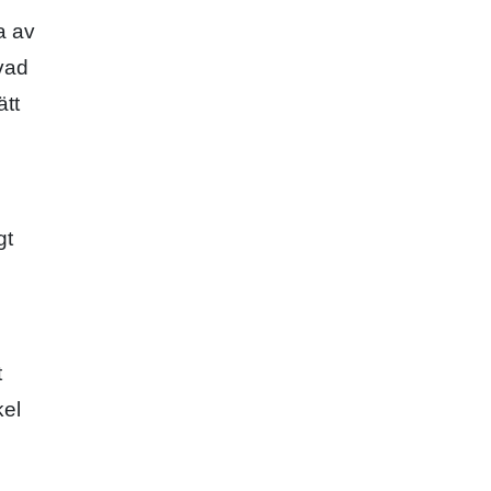
a av
 vad
ätt
gt
t
kel