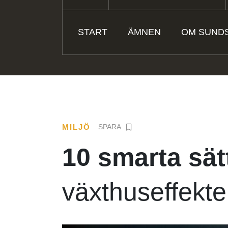
START
ÄMNEN
OM SUNDS
MILJÖ
SPARA
10 smarta sät
växthuseffekt