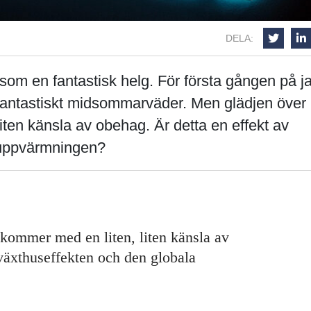
DELA:
 som en fantastisk helg. För första gången på j
t fantastiskt midsommarväder. Men glädjen över
ten känsla av obehag. Är detta en effekt av
 uppvärmningen?
kommer med en liten, liten känsla av
 växthuseffekten och den globala