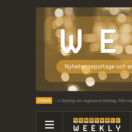
ar och intressant läsning om regionens företag, från regionens företag.