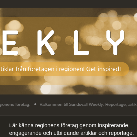
Välkommen till Sundsvall Weekly: Reportage, artiklar och intressa
Lär känna regionens företag genom inspirerande,
engagerande och utbildande artiklar och reportage.