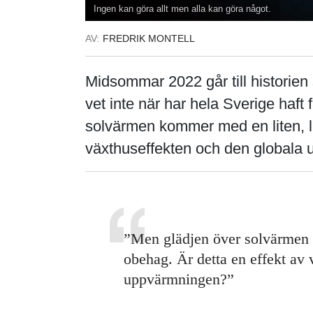
Ingen kan göra allt men alla kan göra något.
AV:
FREDRIK MONTELL
Midsommar 2022 går till historien
vet inte när har hela Sverige haf
solvärmen kommer med en liten, li
växthuseffekten och den globala
”Men glädjen över solvärmen 
obehag. Är detta en effekt av
uppvärmningen?”