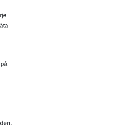
rje
åta
 på
uden.